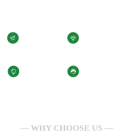
展。
了解详情 +
公司愿景
公司使命
汇聚科技精华、
为客户提供性能稳定，
缔造百年小圣
质量可靠的产品和服务
核心价值观
服务理念
积极进取、合规经营
一点一滴做服务
安全生产、持续改进
全心全意为客户
WHY CHOOSE US