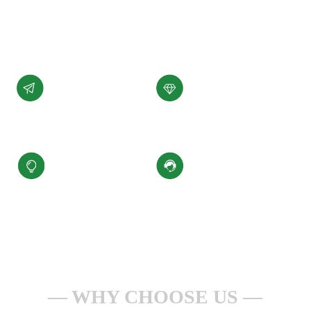
展。
了解详情 +
公司愿景
公司使命
汇聚科技精华、
为客户提供性能稳定，
缔造百年小圣
质量可靠的产品和服务
核心价值观
服务理念
积极进取、合规经营
一点一滴做服务
安全生产、持续改进
全心全意为客户
WHY CHOOSE US