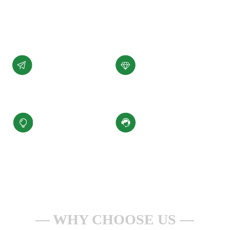
展。
了解详情 +
公司愿景
公司使命
汇聚科技精华、
为客户提供性能稳定，
缔造百年小圣
质量可靠的产品和服务
核心价值观
服务理念
积极进取、合规经营
一点一滴做服务
安全生产、持续改进
全心全意为客户
WHY CHOOSE US