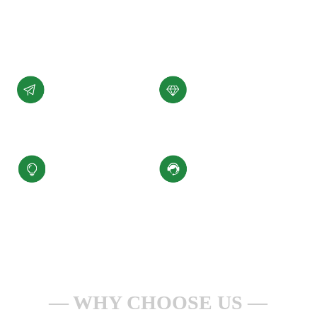
展。
了解详情 +
公司愿景
公司使命
汇聚科技精华、
为客户提供性能稳定，
缔造百年小圣
质量可靠的产品和服务
核心价值观
服务理念
积极进取、合规经营
一点一滴做服务
安全生产、持续改进
全心全意为客户
WHY CHOOSE US