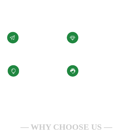
展。
了解详情 +
公司愿景
公司使命
汇聚科技精华、
为客户提供性能稳定，
缔造百年小圣
质量可靠的产品和服务
核心价值观
服务理念
积极进取、合规经营
一点一滴做服务
安全生产、持续改进
全心全意为客户
WHY CHOOSE US