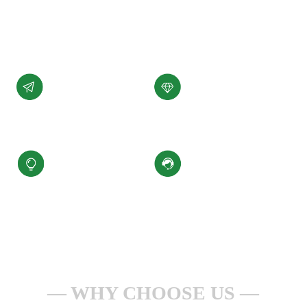
展。
了解详情 +
公司愿景
公司使命
汇聚科技精华、
为客户提供性能稳定，
缔造百年小圣
质量可靠的产品和服务
核心价值观
服务理念
积极进取、合规经营
一点一滴做服务
安全生产、持续改进
全心全意为客户
WHY CHOOSE US