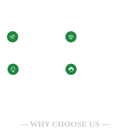
展。
了解详情 +
公司愿景
公司使命
汇聚科技精华、
为客户提供性能稳定，
缔造百年小圣
质量可靠的产品和服务
核心价值观
服务理念
积极进取、合规经营
一点一滴做服务
安全生产、持续改进
全心全意为客户
WHY CHOOSE US