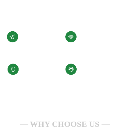
展。
了解详情 +
公司愿景
公司使命
汇聚科技精华、
为客户提供性能稳定，
缔造百年小圣
质量可靠的产品和服务
核心价值观
服务理念
积极进取、合规经营
一点一滴做服务
安全生产、持续改进
全心全意为客户
WHY CHOOSE US