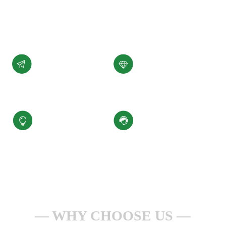
展。
了解详情 +
公司愿景
公司使命
汇聚科技精华、
为客户提供性能稳定，
缔造百年小圣
质量可靠的产品和服务
核心价值观
服务理念
积极进取、合规经营
一点一滴做服务
安全生产、持续改进
全心全意为客户
WHY CHOOSE US