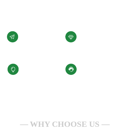
展。
了解详情 +
公司愿景
公司使命
汇聚科技精华、
为客户提供性能稳定，
缔造百年小圣
质量可靠的产品和服务
核心价值观
服务理念
积极进取、合规经营
一点一滴做服务
安全生产、持续改进
全心全意为客户
WHY CHOOSE US