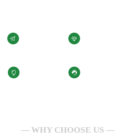
展。
了解详情 +
公司愿景
公司使命
汇聚科技精华、
为客户提供性能稳定，
缔造百年小圣
质量可靠的产品和服务
核心价值观
服务理念
积极进取、合规经营
一点一滴做服务
安全生产、持续改进
全心全意为客户
WHY CHOOSE US