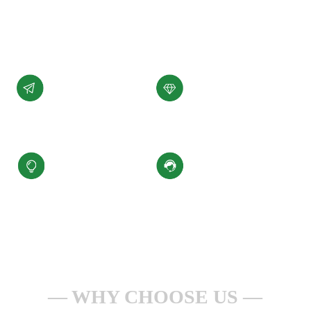
展。
了解详情 +
公司愿景
公司使命
汇聚科技精华、
为客户提供性能稳定，
缔造百年小圣
质量可靠的产品和服务
核心价值观
服务理念
积极进取、合规经营
一点一滴做服务
安全生产、持续改进
全心全意为客户
WHY CHOOSE US