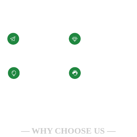
展。
了解详情 +
公司愿景
公司使命
汇聚科技精华、
为客户提供性能稳定，
缔造百年小圣
质量可靠的产品和服务
核心价值观
服务理念
积极进取、合规经营
一点一滴做服务
安全生产、持续改进
全心全意为客户
WHY CHOOSE US