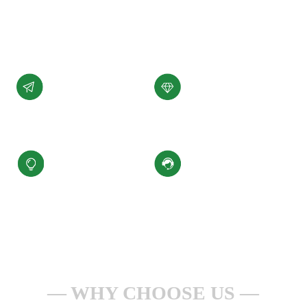
展。
了解详情 +
公司愿景
公司使命
汇聚科技精华、
为客户提供性能稳定，
缔造百年小圣
质量可靠的产品和服务
核心价值观
服务理念
积极进取、合规经营
一点一滴做服务
安全生产、持续改进
全心全意为客户
WHY CHOOSE US