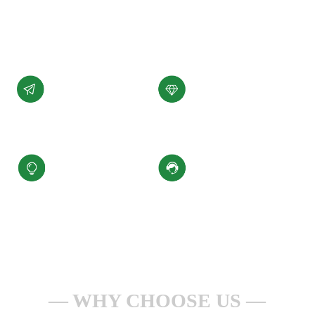
展。
了解详情 +
公司愿景
公司使命
汇聚科技精华、
为客户提供性能稳定，
缔造百年小圣
质量可靠的产品和服务
核心价值观
服务理念
积极进取、合规经营
一点一滴做服务
安全生产、持续改进
全心全意为客户
WHY CHOOSE US