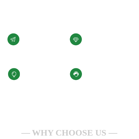
展。
了解详情 +
公司愿景
公司使命
汇聚科技精华、
为客户提供性能稳定，
缔造百年小圣
质量可靠的产品和服务
核心价值观
服务理念
积极进取、合规经营
一点一滴做服务
安全生产、持续改进
全心全意为客户
WHY CHOOSE US