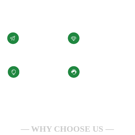
展。
了解详情 +
公司愿景
公司使命
汇聚科技精华、
为客户提供性能稳定，
缔造百年小圣
质量可靠的产品和服务
核心价值观
服务理念
积极进取、合规经营
一点一滴做服务
安全生产、持续改进
全心全意为客户
WHY CHOOSE US