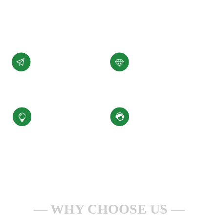
展。
了解详情 +
公司愿景
公司使命
汇聚科技精华、
为客户提供性能稳定，
缔造百年小圣
质量可靠的产品和服务
核心价值观
服务理念
积极进取、合规经营
一点一滴做服务
安全生产、持续改进
全心全意为客户
WHY CHOOSE US