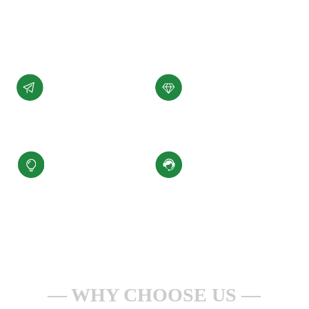
展。
了解详情 +
公司愿景
公司使命
汇聚科技精华、
为客户提供性能稳定，
缔造百年小圣
质量可靠的产品和服务
核心价值观
服务理念
积极进取、合规经营
一点一滴做服务
安全生产、持续改进
全心全意为客户
WHY CHOOSE US