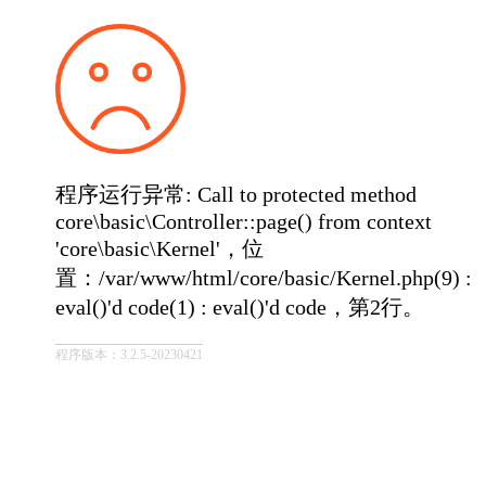
程序运行异常: Call to protected method
core\basic\Controller::page() from context
'core\basic\Kernel'，位
置：/var/www/html/core/basic/Kernel.php(9) :
eval()'d code(1) : eval()'d code，第2行。
程序版本：3.2.5-20230421