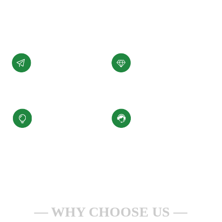
展。
了解详情 +
公司愿景
公司使命
汇聚科技精华、
为客户提供性能稳定，
缔造百年小圣
质量可靠的产品和服务
核心价值观
服务理念
积极进取、合规经营
一点一滴做服务
安全生产、持续改进
全心全意为客户
WHY CHOOSE US